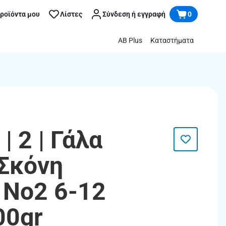
προϊόντα μου
Λίστες
Σύνδεση ή εγγραφή
0
AB Plus
Καταστήματα
 2 | Γάλα
Σκόνη
 Νο2 6-12
00gr