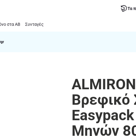
Τα 
νο στα ΑΒ
Συνταγές
0gr
ALMIRON |
Βρεφικό 
Easypack
Μηνών 8