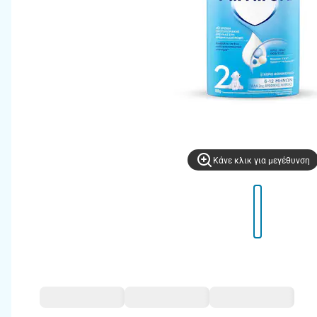
Kάνε κλικ για μεγέθυνση