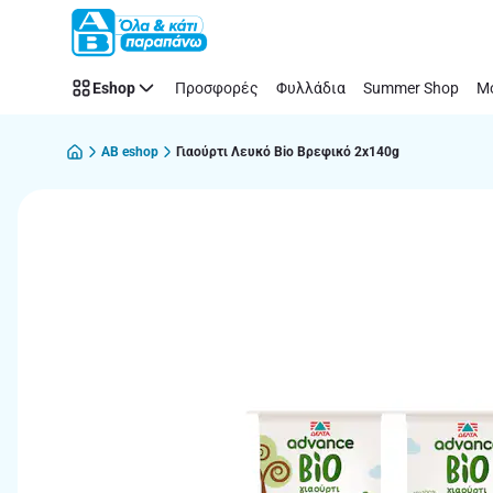
Παράλειψη
Eshop
Προσφορές
Φυλλάδια
Summer Shop
Μό
AB eshop
Γιαούρτι Λευκό Bio Βρεφικό 2x140g