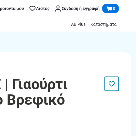
προϊόντα μου
Λίστες
Σύνδεση ή εγγραφή
0
AB Plus
Καταστήματα
| Γιαούρτι
o Βρεφικό