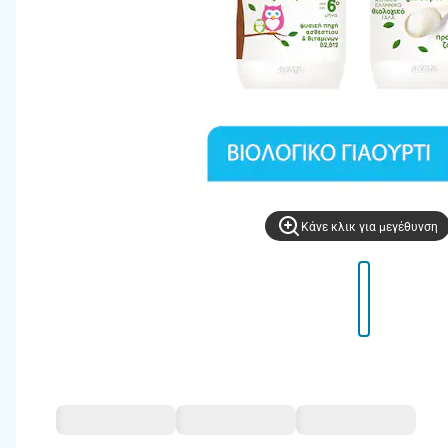
Kάνε κλικ για μεγέθυνση