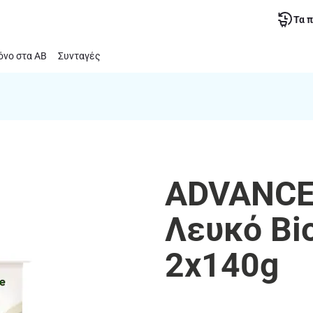
Τα 
νο στα ΑΒ
Συνταγές
ADVANCE 
Λευκό Bi
2x140g