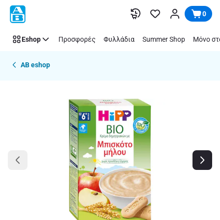
Παράλειψη
0
Eshop
Προσφορές
Φυλλάδια
Summer Shop
Μόνο στ
AB eshop