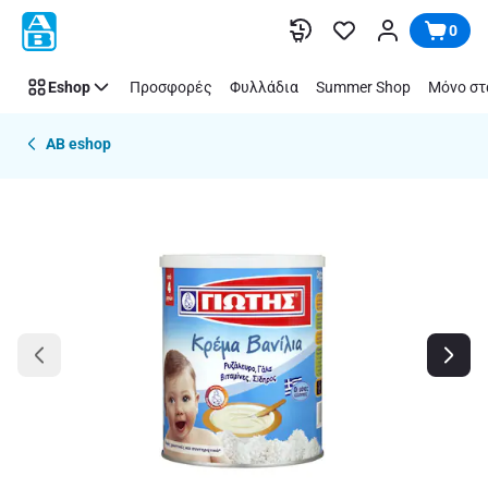
Παράλειψη
0
Eshop
Προσφορές
Φυλλάδια
Summer Shop
Μόνο στ
AB eshop