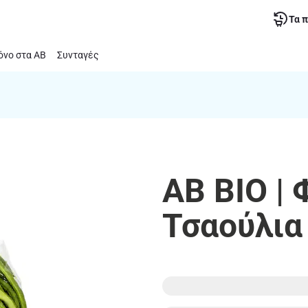
Τα 
νο στα ΑΒ
Συνταγές
ΑΒ ΒΙΟ | 
Τσαούλια