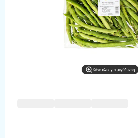
Kάνε κλικ για μεγέθυνση