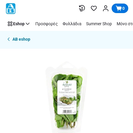
Παράλειψη
0
Eshop
Προσφορές
Φυλλάδια
Summer Shop
Μόνο στ
AB eshop