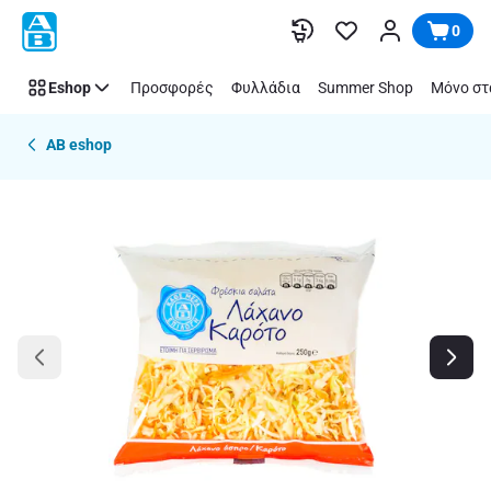
Παράλειψη
0
Eshop
Προσφορές
Φυλλάδια
Summer Shop
Μόνο στ
AB eshop