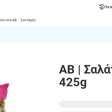
Τα 
νο στα ΑΒ
Συνταγές
ΑΒ | Σαλ
425g