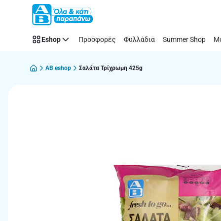
Παράλειψη
Eshop
Προσφορές
Φυλλάδια
Summer Shop
Μό
AB eshop
Σαλάτα Τρίχρωμη 425g