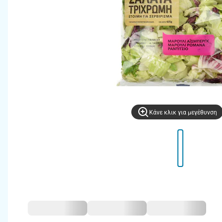
Kάνε κλικ για μεγέθυνση