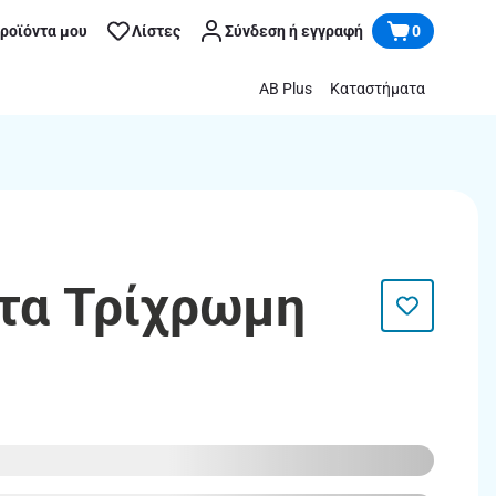
προϊόντα μου
Λίστες
Σύνδεση ή εγγραφή
0
AB Plus
Καταστήματα
άτα Τρίχρωμη