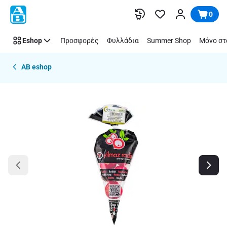
Παράλειψη
0
Eshop
Προσφορές
Φυλλάδια
Summer Shop
Μόνο στ
AB eshop