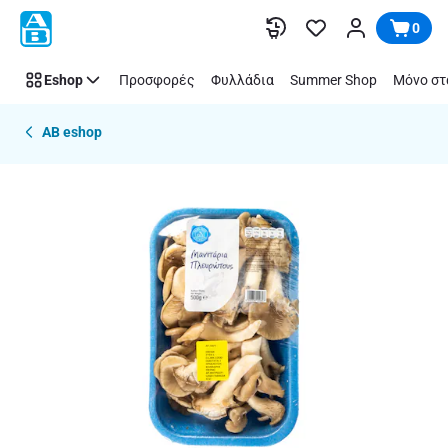
Παράλειψη
0
Eshop
Προσφορές
Φυλλάδια
Summer Shop
Μόνο στ
AB eshop