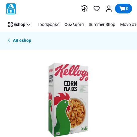
Παράλειψη
0
Eshop
Προσφορές
Φυλλάδια
Summer Shop
Μόνο στ
AB eshop