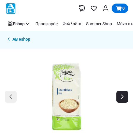
Παράλειψη
0
Eshop
Προσφορές
Φυλλάδια
Summer Shop
Μόνο στ
AB eshop