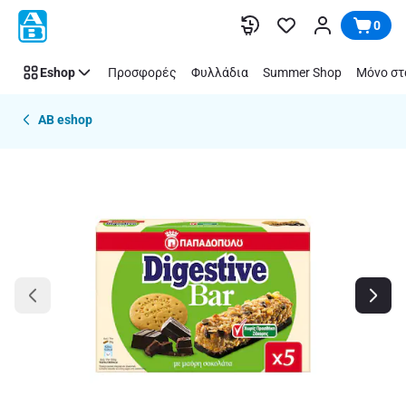
Παράλειψη
0
Eshop
Προσφορές
Φυλλάδια
Summer Shop
Μόνο στ
AB eshop