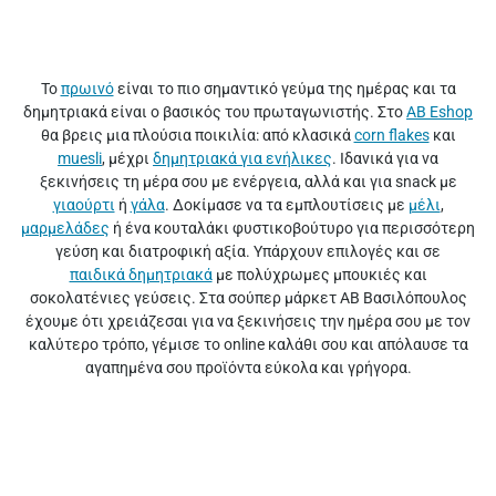
Το
πρωινό
είναι το πιο σημαντικό γεύμα της ημέρας και τα
δημητριακά είναι ο βασικός του πρωταγωνιστής. Στο
AB Eshop
θα βρεις μια πλούσια ποικιλία: από κλασικά
corn flakes
και
muesli
, μέχρι
δημητριακά για ενήλικες
. Ιδανικά για να
ξεκινήσεις τη μέρα σου με ενέργεια, αλλά και για snack με
γιαούρτι
ή
γάλα
. Δοκίμασε να τα εμπλουτίσεις με
μέλι
,
μαρμελάδες
ή ένα κουταλάκι φυστικοβούτυρο για περισσότερη
γεύση και διατροφική αξία. Υπάρχουν επιλογές και σε
παιδικά δημητριακά
με πολύχρωμες μπουκιές και
σοκολατένιες γεύσεις. Στα σούπερ μάρκετ ΑΒ Βασιλόπουλος
έχουμε ότι χρειάζεσαι για να ξεκινήσεις την ημέρα σου με τον
καλύτερο τρόπο, γέμισε το online καλάθι σου και απόλαυσε τα
αγαπημένα σου προϊόντα εύκολα και γρήγορα.