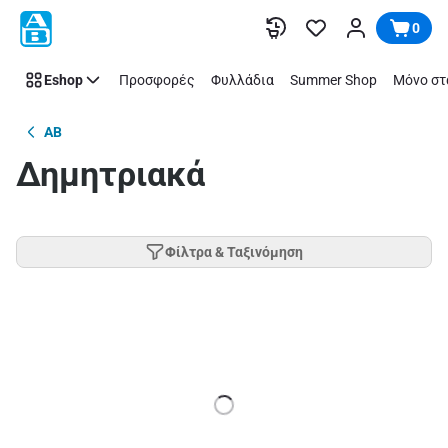
Παράλειψη
0
Eshop
Προσφορές
Φυλλάδια
Summer Shop
Μόνο στ
AB
Δημητριακά
Φίλτρα & Ταξινόμηση