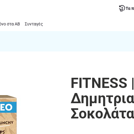
Τα 
νο στα ΑΒ
Συνταγές
FITNESS 
Δημητρια
Σοκολάτα