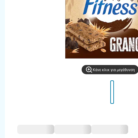
Kάνε κλικ για μεγέθυνση