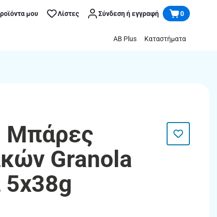
προϊόντα μου
Λίστες
Σύνδεση ή εγγραφή
0
AB Plus
Καταστήματα
| Μπάρες
κών Granola
 5x38g