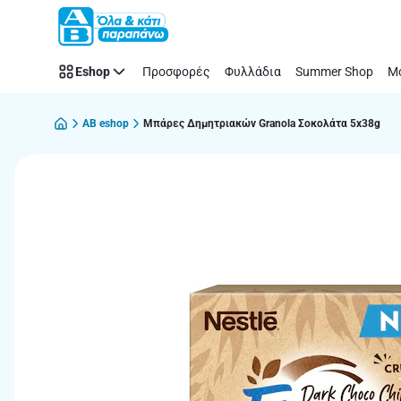
Παράλειψη
Eshop
Προσφορές
Φυλλάδια
Summer Shop
Μό
AB eshop
Μπάρες Δημητριακών Granola Σοκολάτα 5x38g