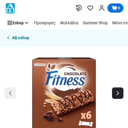
Παράλειψη
0
Eshop
Προσφορές
Φυλλάδια
Summer Shop
Μόνο στ
AB eshop