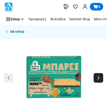
Παράλειψη
0
Eshop
Προσφορές
Φυλλάδια
Summer Shop
Μόνο στ
AB eshop