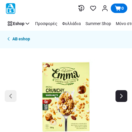
Παράλειψη
0
Eshop
Προσφορές
Φυλλάδια
Summer Shop
Μόνο στ
AB eshop