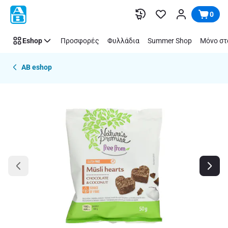
Παράλειψη
0
Eshop
Προσφορές
Φυλλάδια
Summer Shop
Μόνο στ
AB eshop