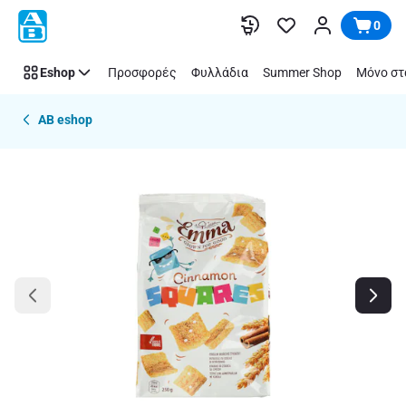
Παράλειψη
0
Eshop
Προσφορές
Φυλλάδια
Summer Shop
Μόνο στ
AB eshop