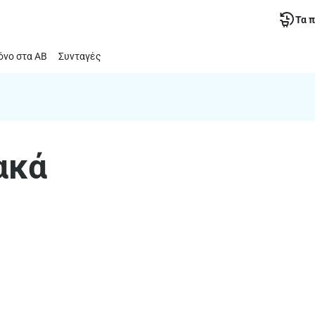
Τα 
νο στα ΑΒ
Συνταγές
ακά