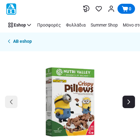
Παράλειψη
0
Eshop
Προσφορές
Φυλλάδια
Summer Shop
Μόνο στ
AB eshop