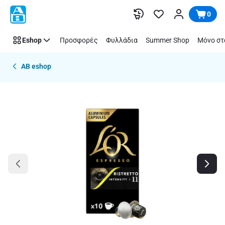
Παράλειψη
0
Eshop
Προσφορές
Φυλλάδια
Summer Shop
Μόνο στ
AB eshop