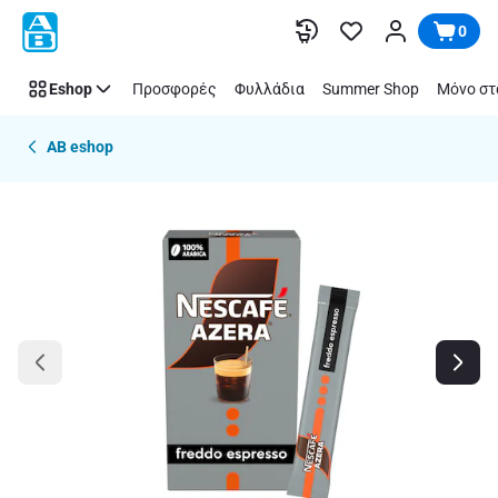
Παράλειψη
0
Eshop
Προσφορές
Φυλλάδια
Summer Shop
Μόνο στ
AB eshop