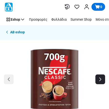
Παράλειψη
0
Eshop
Προσφορές
Φυλλάδια
Summer Shop
Μόνο στ
AB eshop