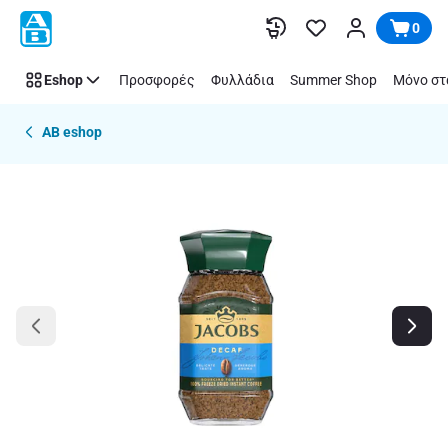
Παράλειψη
0
Eshop
Προσφορές
Φυλλάδια
Summer Shop
Μόνο στ
AB eshop