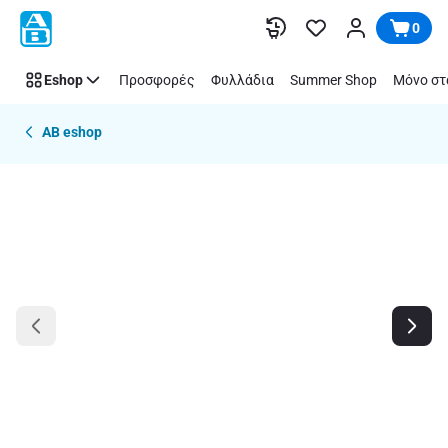
Παράλειψη
0
Eshop
Προσφορές
Φυλλάδια
Summer Shop
Μόνο στ
AB eshop