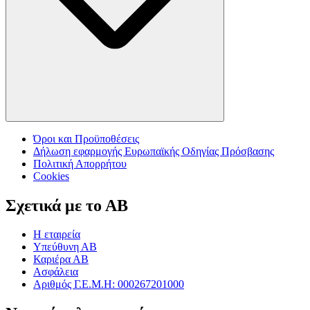
Όροι και Προϋποθέσεις
Δήλωση εφαρμογής Ευρωπαϊκής Οδηγίας Πρόσβασης
Πολιτική Απορρήτου
Cookies
Σχετικά με το ΑΒ
Η εταιρεία
Υπεύθυνη ΑΒ
Καριέρα ΑΒ
Ασφάλεια
Αριθμός Γ.Ε.Μ.Η: 000267201000