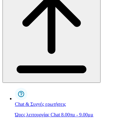
Chat & Συχνές ερωτήσεις
Ώρες λειτουργίας Chat 8.00πμ - 9.00μμ