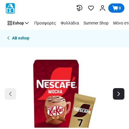
Παράλειψη
0
Eshop
Προσφορές
Φυλλάδια
Summer Shop
Μόνο στ
AB eshop