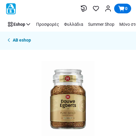
Παράλειψη
0
Eshop
Προσφορές
Φυλλάδια
Summer Shop
Μόνο στ
AB eshop