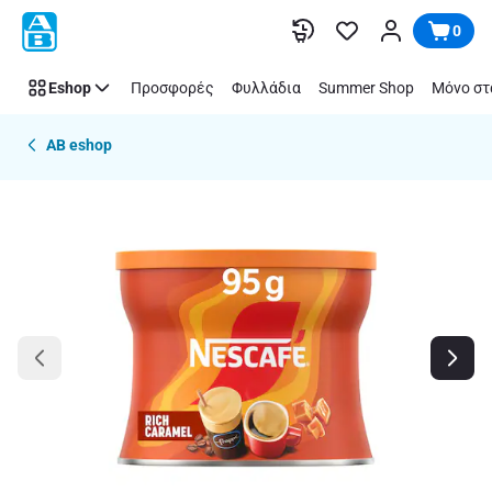
Παράλειψη
0
Eshop
Προσφορές
Φυλλάδια
Summer Shop
Μόνο στ
AB eshop