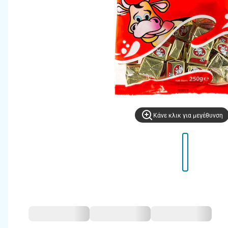
Kάνε κλικ για μεγέθυνση