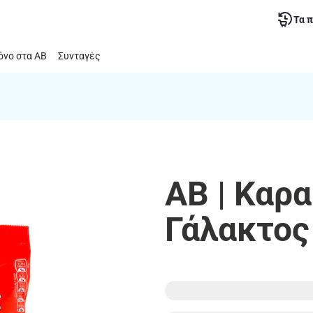
Τα 
νο στα ΑΒ
Συνταγές
ΑΒ | Καρ
Γάλακτος