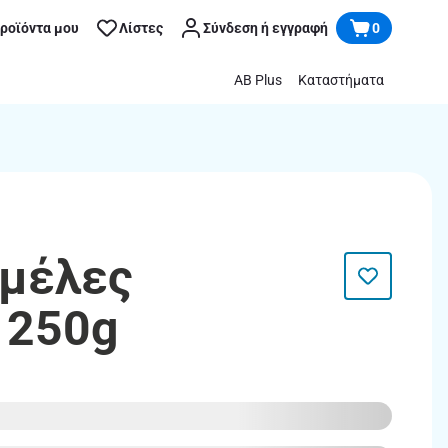
προϊόντα μου
Λίστες
Σύνδεση ή εγγραφή
0
AB Plus
Καταστήματα
αμέλες
 250g