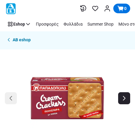
Παράλειψη
0
Eshop
Προσφορές
Φυλλάδια
Summer Shop
Μόνο στ
AB eshop