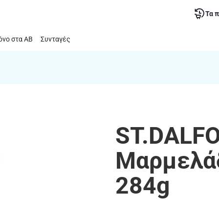
Τα 
νο στα ΑΒ
Συνταγές
ST.DALFO
Μαρμελά
284g