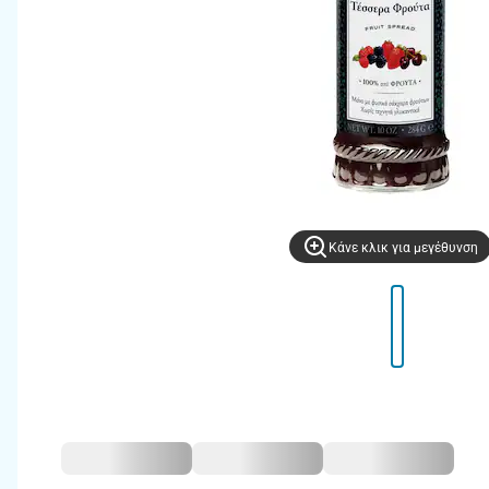
Kάνε κλικ για μεγέθυνση