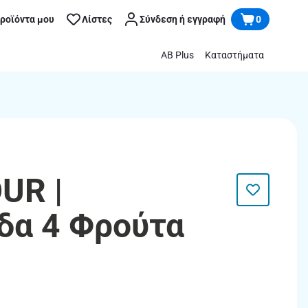
προϊόντα μου
Λίστες
Σύνδεση ή εγγραφή
0
AB Plus
Καταστήματα
UR |
δα 4 Φρούτα