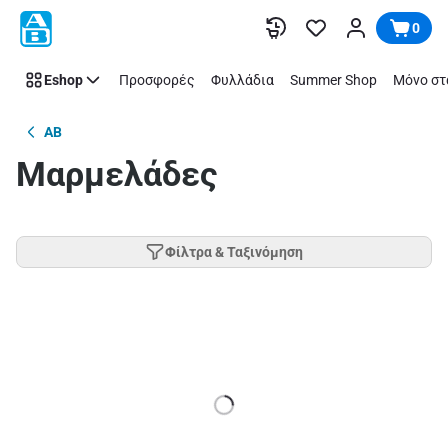
Παράλειψη
0
Eshop
Προσφορές
Φυλλάδια
Summer Shop
Μόνο στ
AB
Μαρμελάδες
Φίλτρα & Ταξινόμηση