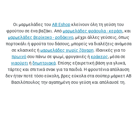
Οι μαρμελάδες του
AB Eshop
κλείνουν όλη τη γεύση του
φρούτου σε ένα βαζάκι. Από
μαρμελάδες φράουλα - κεράσι
, και
μαρμελάδες βερίκοκο - ροδάκινο
, μέχρι άλλες γεύσεις, όπως
πορτοκάλι ή φρούτα του δάσους, μπορείς να διαλέξεις ανάμεσα
σε κλασικές ή
μαρμελάδες χωρίς ζάχαρη
. Ιδανικές για το
πρωινό
σου πάνω σε ψωμί, φρυγανιές ή
κράκερς
, μέσα σε
γιαούρτι
ή
δημητριακά
. Επίσης εξαιρετική βάση για γλυκά,
τάρτες και σπιτικά σνακ για τα παιδιά. Η φρουτένια απόλαυση
δεν ήταν ποτέ τόσο εύκολη, βρες εύκολα στα σούπερ μάρκετ ΑΒ
Βασιλόπουλος την αγαπημένη σου γεύση και απόλαυσέ τη.