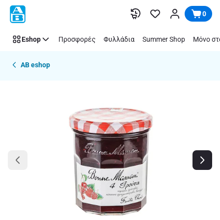
Παράλειψη
0
Eshop
Προσφορές
Φυλλάδια
Summer Shop
Μόνο στ
AB eshop