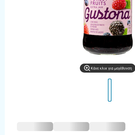
Kάνε κλικ για μεγέθυνση