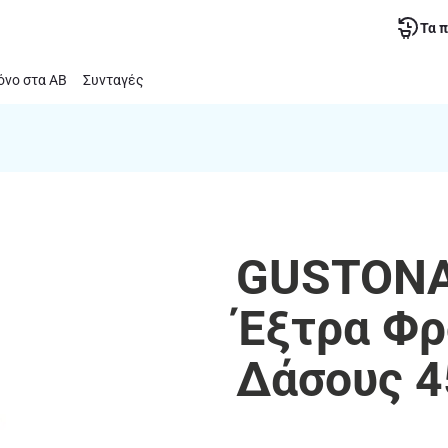
Τα 
νο στα ΑΒ
Συνταγές
GUSTONA
Έξτρα Φρ
Δάσους 4