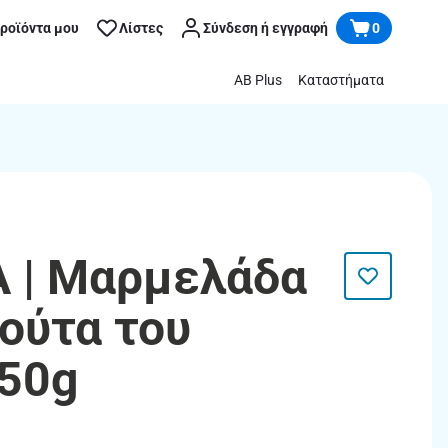
προϊόντα μου
Λίστες
Σύνδεση ή εγγραφή
0
AB Plus
Καταστήματα
 | Μαρμελάδα
ούτα του
50g