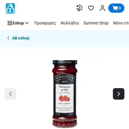
Παράλειψη
0
Eshop
Προσφορές
Φυλλάδια
Summer Shop
Μόνο στ
AB eshop