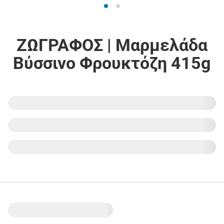
ΖΩΓΡΑΦΟΣ | Μαρμελάδα
Βύσσινο Φρουκτόζη 415g