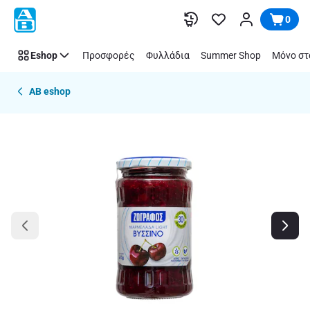
Παράλειψη
0
Eshop
Προσφορές
Φυλλάδια
Summer Shop
Μόνο στ
AB eshop