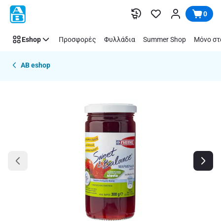
Παράλειψη
0
Eshop
Προσφορές
Φυλλάδια
Summer Shop
Μόνο στ
AB eshop