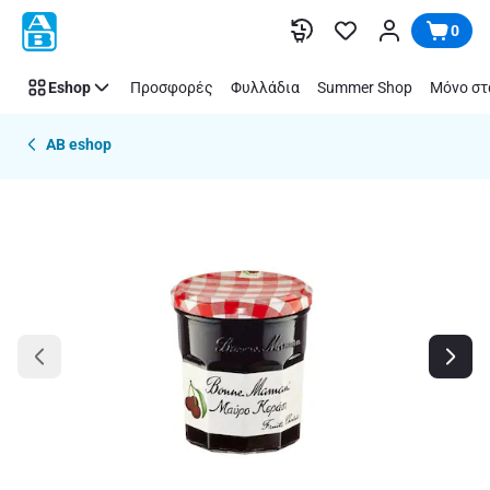
Παράλειψη
0
Eshop
Προσφορές
Φυλλάδια
Summer Shop
Μόνο στ
AB eshop