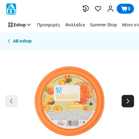
Παράλειψη
0
Eshop
Προσφορές
Φυλλάδια
Summer Shop
Μόνο στ
AB eshop