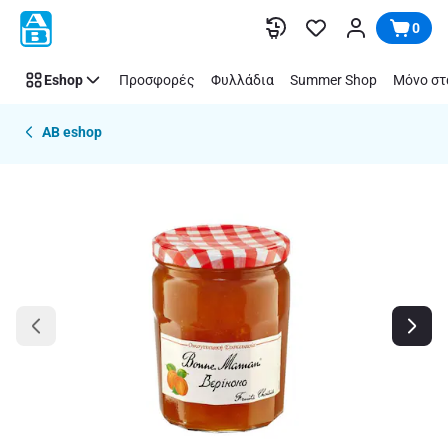
Παράλειψη
0
Eshop
Προσφορές
Φυλλάδια
Summer Shop
Μόνο στ
AB eshop