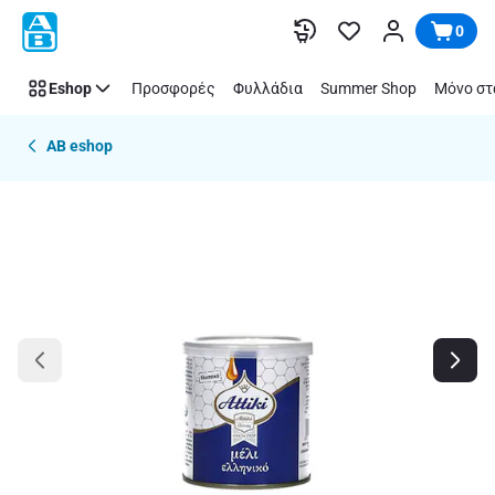
Παράλειψη
0
Eshop
Προσφορές
Φυλλάδια
Summer Shop
Μόνο στ
AB eshop