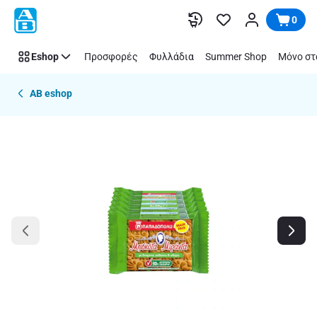
Παράλειψη
0
Eshop
Προσφορές
Φυλλάδια
Summer Shop
Μόνο στ
AB eshop