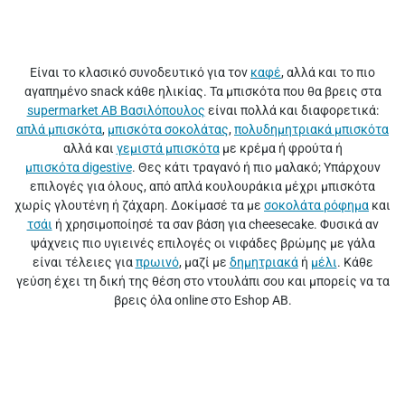
Είναι το κλασικό συνοδευτικό για τον
καφέ
, αλλά και το πιο
αγαπημένο snack κάθε ηλικίας. Τα μπισκότα που θα βρεις στα
supermarket ΑΒ Βασιλόπουλος
είναι πολλά και διαφορετικά:
απλά μπισκότα
,
μπισκότα σοκολάτας
,
πολυδημητριακά μπισκότα
αλλά και
γεμιστά μπισκότα
με κρέμα ή φρούτα ή
μπισκότα digestive
. Θες κάτι τραγανό ή πιο μαλακό; Υπάρχουν
επιλογές για όλους, από απλά κουλουράκια μέχρι μπισκότα
χωρίς γλουτένη ή ζάχαρη. Δοκίμασέ τα με
σοκολάτα ρόφημα
και
τσάι
ή χρησιμοποίησέ τα σαν βάση για cheesecake. Φυσικά αν
ψάχνεις πιο υγιεινές επιλογές οι νιφάδες βρώμης με γάλα
είναι τέλειες για
πρωινό
, μαζί με
δημητριακά
ή
μέλι
. Κάθε
γεύση έχει τη δική της θέση στο ντουλάπι σου και μπορείς να τα
βρεις όλα online στο Eshop ΑΒ.