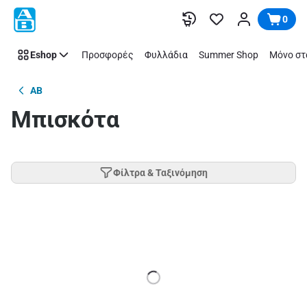
Παράλειψη
0
Eshop
Προσφορές
Φυλλάδια
Summer Shop
Μόνο στ
AB
Μπισκότα
Φίλτρα & Ταξινόμηση