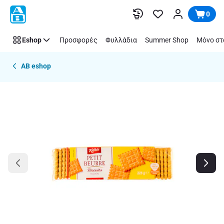
Παράλειψη
0
Eshop
Προσφορές
Φυλλάδια
Summer Shop
Μόνο στ
AB eshop