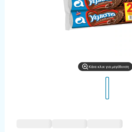
Kάνε κλικ για μεγέθυνση