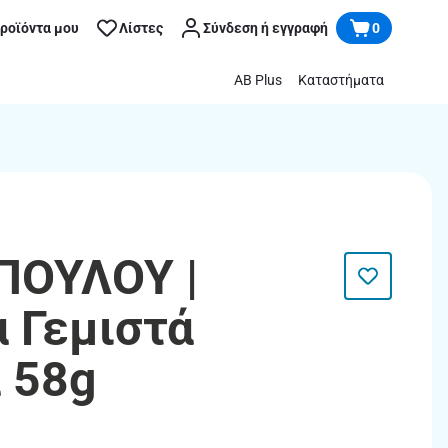
προϊόντα μου
Λίστες
Σύνδεση ή εγγραφή
0
AB Plus
Καταστήματα
ΟΥΛΟΥ |
 Γεμιστά
 58g