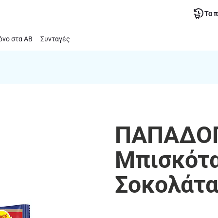
Τα 
νο στα ΑΒ
Συνταγές
ΠΑΠΑΔΟΠ
Μπισκότα
Σοκολάτα