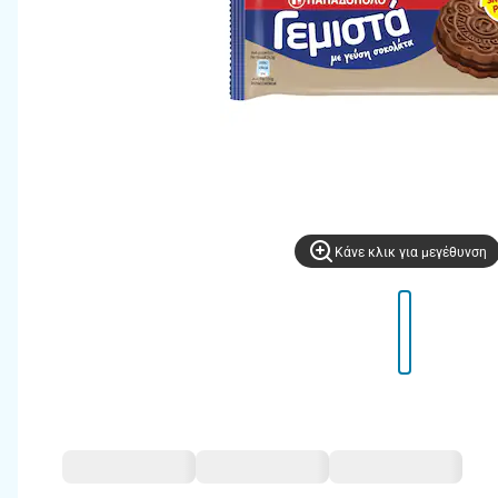
Kάνε κλικ για μεγέθυνση