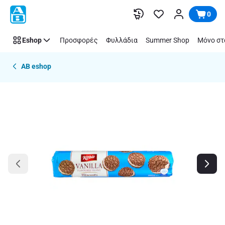
Παράλειψη
0
Eshop
Προσφορές
Φυλλάδια
Summer Shop
Μόνο στ
AB eshop